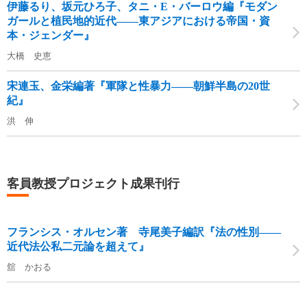
伊藤るり、坂元ひろ子、タニ・E・バーロウ編『モダン
ガールと植民地的近代――東アジアにおける帝国・資
本・ジェンダー』
大橋 史恵
宋連玉、金栄編著『軍隊と性暴力――朝鮮半島の20世
紀』
洪 伸
客員教授プロジェクト成果刊行
フランシス・オルセン著 寺尾美子編訳『法の性別――
近代法公私二元論を超えて』
舘 かおる