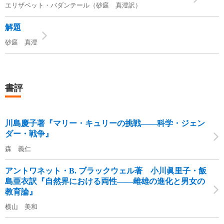
エリザベット・バダンテール（砂庭 真澄訳）
解題
砂庭 真澄
書評
川島慶子著『マリー・キュリーの挑戦――科学・ジェン
ダー・戦争』
森 義仁
アントワネット・B. ブラックウェル著 小川眞里子・飯
島亜衣訳『自然界における両性――雌雄の進化と男女の
教育論』
横山 美和