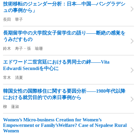
技術移転のジェンダー分析：日本―中国―バングラデシ
ュの事例から」
長田 華子
長期留学中の大学院女子留学生の語り――断絶の感覚を
うみだすもの
鈴木 寿子・張 瑜珊
エドワード二世宮廷における男同士の絆――Vita
Edwardi Secundiを中心に
常木 清夏
韓国女性の国際移住に関する要因分析――1980年代以降
における就労目的での来日事例から
柳 蓮淑
Women’s Micro-business Creation for Women’s
Empowerment or Family’sWelfare? Case of Nepalese Rural
Women