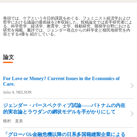
巻頭では、ケアという今日的課題をめぐる、フェミニスト経済学および
哲学における議論の最前線を2本収録した。投稿論文では若手研究者によ
る、科学哲学、経済学、教育学、文学、移動研究、開発学分野における
研究を掲載。書評では、ジェンダー視点からの科学史と植民地研究を内
容とする4冊を 紹介している。
論文
For Love or Money? Current Issues in the Economics of
Care.
Julie A. NELSON
ジェンダー・パースペクティブ試論――パトナムの内在
的実在論とラウダンの網状モデルを手がかりにして
根村 直美
「グローバル金融危機以降の日系多国籍縫製企業による