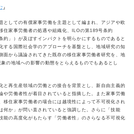
む
」
題としての有償家事労働を主題として編まれ、アジアや欧
住家事労働者の処遇や組織化、ILOの第189号条約
条約」）が及ぼすインパクトを明らかにするものであると
化する国際社会学のアプローチを基盤とし、地域研究の知
側面から議論されてきた既存の移住家事労働者研究を、地
的な現象の地域への影響の動態をとらえるものでもあるとし
化と再生産領域の労働との接合を背景とし、新自由主義的
論や労働者性が着目されていると指摘した。また家事労働
、移住家事労働者の場合には越境性によって不可視化され
は何か」が問い直されていると強調した。さらに「技能
技能の高度化がもたらす「労働者性」のさらなる不可視化