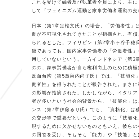
これを受けて編者及び執筆者全員により、主に
して「フェミニズム運動と家事労働者運動の交
日本（第1章定松文氏）の場合、「労働者性」
働が不可視化されてきたことが指摘され、有償
られるとした。フィリピン（第2章小ヶ谷千穂氏
後であっても、国内家事労働者の「労働者性」
用していないという。一方インドネシア（第3
のの、家事労働者が自ら権利向上のために積極
反面台湾（第5章巣内尚子氏）では、「技能化
働者性」を得られたことが報告された。まさに
の影響が指摘された。しかしながら、イタリア
者が多いという社会的背景から、「技能化」は
ンス（第7章伊藤るり氏）でも、「資格化」は
の交渉等で重要だという。このように「技能化
現するために欠かせないものともいえ、彼らの
の回答を受け、そもそも「能力」や「技能」と