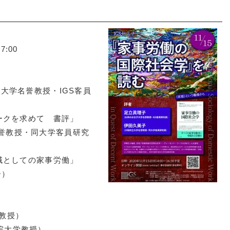
:00
女子大学名誉教授・IGS客員
ークを求めて 書評」
学名誉教授・同大学客員研究
域としての家事労働」
ー）
学教授）
学院大学教授）