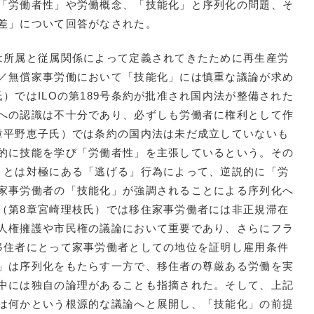
「労働者性」や労働概念、「技能化」と序列化の問題、そ
差」について回答がなされた。
は所属と従属関係によって定義されてきたために再生産労
／無償家事労働において「技能化」には慎重な議論が求め
）ではILOの第189号条約が批准され国内法が整備された
への認識は不十分であり、必ずしも労働者に権利として作
章平野恵子氏）では条約の国内法は未だ成立していないも
的に技能を学び「労働者性」を主張しているという。その
」とは対極にある「逃げる」行為によって、逆説的に「労
家事労働者の「技能化」が強調されることによる序列化へ
（第8章宮崎理枝氏）では移住家事労働者には非正規滞在
人権擁護や市民権の議論において重要であり、さらにフラ
移住者にとって家事労働者としての地位を証明し雇用条件
」は序列化をもたらす一方で、移住者の尊厳ある労働を実
中には独自の論理があることも指摘された。そして、上記
は何かという根源的な議論へと展開し、「技能化」の前提