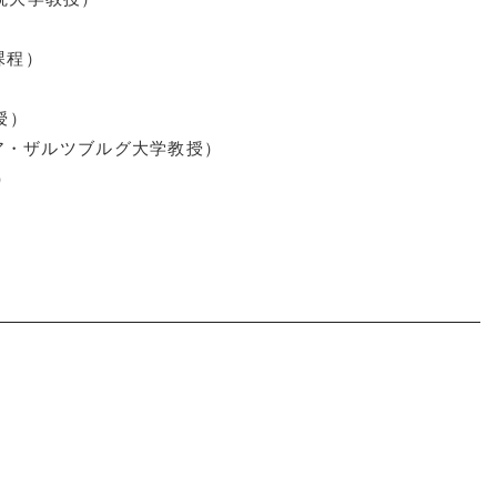
課程）
授）
トリア・ザルツブルグ大学教授）
）
）