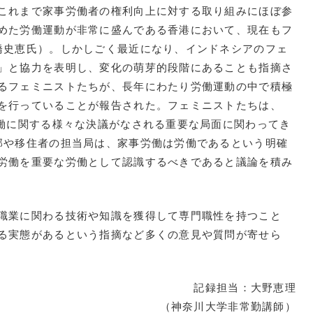
これまで家事労働者の権利向上に対する取り組みにほぼ参
めた労働運動が非常に盛んである香港において、現在もフ
橋史恵氏）。しかしごく最近になり、インドネシアのフェ
」と協力を表明し、変化の萌芽的段階にあることも指摘さ
るフェミニストたちが、長年にわたり労働運動の中で積極
を行っていることが報告された。フェミニストたちは、
労働に関する様々な決議がなされる重要な局面に関わってき
部や移住者の担当局は、家事労働は労働であるという明確
労働を重要な労働として認識するべきであると議論を積み
職業に関わる技術や知識を獲得して専門職性を持つこと
る実態があるという指摘など多くの意見や質問が寄せら
記録担当：大野恵理
（神奈川大学非常勤講師）