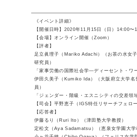
《イベント詳細》
【開催日時】2020年11月15日（日）14:00〜17
【会場】オンライン開催（Zoom）
【評者】
足立眞理子（Mariko Adachi）（お茶の水
研究員）
「家事労働の国際社会学―ディーセント・ワ
伊田久美子（Kumiko Ida）（大阪府立大
員）
「ジェンダー・階級・エスニシティの交差領
【司会】平野恵子（IGS特任リサーチフェロ
【応答者】
伊藤るり（Ruri Ito）（津田塾大学教授）
定松文（Aya Sadamatsu）（恵泉女学園大
小ヶ谷千穂（Chiho Ogaya）（フェリス女