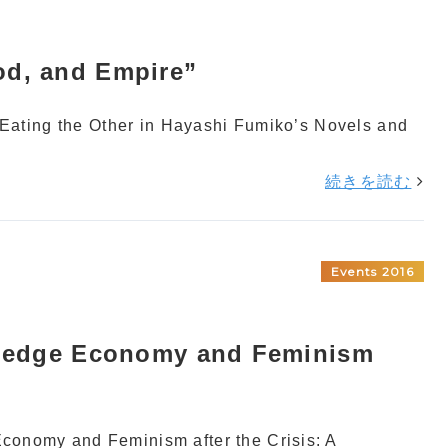
od, and Empire”
Eating the Other in Hayashi Fumiko’s Novels and
続きを読む
Events 2016
dge Economy and Feminism
y and Feminism after the Crisis: A