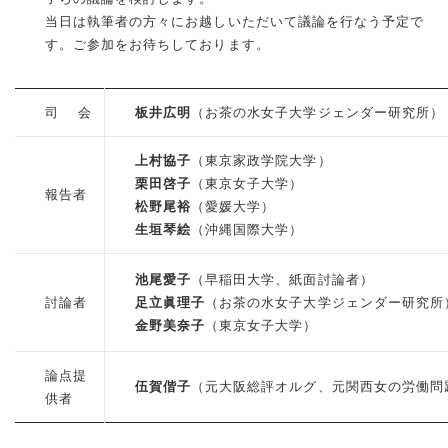
当日は執筆者の方々にお越しいただいて議論を行なう予定で
す。ご参加をお待ちしております。
司 会
板井広明
（お茶の水女子大学ジェンダー研究所）
上村協子
（東京家政学院大学）
栗田啓子
（東京女子大学）
報告者
松野尾裕
（愛媛大学）
生垣琴絵
（沖縄国際大学）
池尾愛子
（早稲田大学、紙面討論者）
討論者
足立眞理子
（お茶の水女子大学ジェンダー研究所
金野美奈子
（東京女子大学）
論点提
伍賀偕子
（元大阪総評オルグ、元関西女の労働問
供者