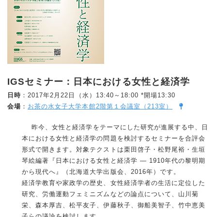
IGSセミナー：日本における女性と経済学
日時
：2017年2月22日（水）13:40～18:00 *開場13:30
会場
：
お茶の水女子大学本館2階第１会議室（213室）
昨今、女性と経済学をテーマにした研究が進展する中、日
本における女性と経済学の問題を検討するセミナーを合評会
形式で開きます。対象テクストは栗田啓子・松野尾裕・生垣
琴絵編著『日本における女性と経済学 ― 1910年代の黎明期
から現代へ』（北海道大学出版会、2016年）です。
経済学教育や家政学の歴史、女性経済学者の生活に定位した
研究、労働運動フェミニズムなどの論点について、山川菊
栄、森本厚吉、松平友子、伊藤秋子、御船美智子、竹中恵美
子らの議論を検討します。