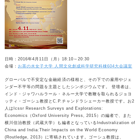
日時：2016年4月11日（月）18:10～20:30
会場：
お茶の水女子大学 人間文化創成科学研究科棟604大会議室
グローバルで不安定な金融経済の様相と、その下での雇用やジェ
ンダー不平等の問題を主題としたシンポジウムです。 登壇者は、
インド・ジャワハルラール・ネルー大学で教鞭を取られるジョヨ
ッティ・ゴーシュ教授とC.P.チャンドラシェーカー教授です。お2
人は
Icssr Research Surveys and Explorations:
Economics
（Oxford University Press, 2015）の編者で、また
横川信治教授（武蔵大学）も編者となっている
Industralization of
China and India:Their Impacts on the World Economy
(Routledge, 2013）に寄稿されています。ゴーシュ教授は、