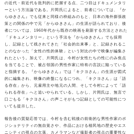
の近代・前近代を批判的に把握する点、二つ目はドキュメンタリ
ーという方法論である。片岡氏によると、前者については、『か
らゆきさん』でも従来と同様の枠組みのもと、日本の海外膨張政
策との関係の中で元「からゆきさん」の生涯が語られており、後
者については、1960年代から既存の映画を刷新する方法とされた
「ドキュメンタリー」という手法を『からゆきさん』でも採用
し、記録として残されてきた「社会的出来事」と、記録されるこ
とのなかった「女性の性的体験」という対比の中で映像が編集さ
れたという。加えて、片岡氏は、今村が女性たちの性にのみ焦点
を当てることで、被占領国の男性作家に特有の言説に陥っている
と指摘する。『からゆきさん』では「キクヨさん」の生涯が図式
的に編集され、映像の終盤になるにつれ、「キクヨさん」は「語
る存在」から、元雇用主や地元の人間、そして今村によって「語
られる存在」へと追いやられている。しかし、片岡氏は、無言で
口ごもる「キクヨさん」の声こそがもつ記録としての可能性につ
いても提示した。
報告後の質疑応答では、今村を含む戦後の前衛的な男性作家のポ
ジショナリティの無自覚さや、作品における植民地の歴史やエス
ニシティの視点の欠落、カメラマンなど撮影者の視点の重要性な