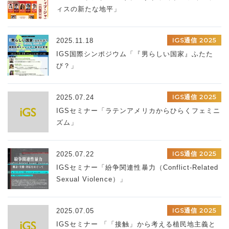
ィスの新たな地平」
IGS通信 2025
2025.11.18
IGS国際シンポジウム「『男らしい国家』ふたた
び？」
IGS通信 2025
2025.07.24
IGSセミナー「ラテンアメリカからひらくフェミニ
ズム」
IGS通信 2025
2025.07.22
IGSセミナー「紛争関連性暴力（Conflict-Related
Sexual Violence）」
IGS通信 2025
2025.07.05
IGSセミナー 「「接触」から考える植民地主義と