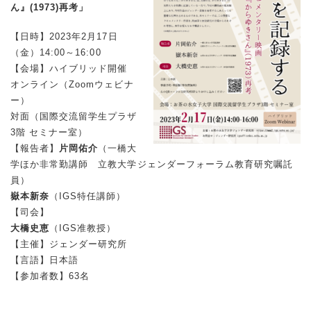
ん』(1973)再考」
【日時】2023年2月17日
（金）14:00～16:00
【会場】ハイブリッド開催
オンライン（Zoomウェビナ
ー）
対面（国際交流留学生プラザ
3階 セミナー室）
【報告者】
片岡佑介
（一橋大
学ほか非常勤講師 立教大学ジェンダーフォーラム教育研究嘱託
員）
嶽本新奈
（IGS特任講師）
【司会】
大橋史恵
（IGS准教授）
【主催】ジェンダー研究所
【言語】日本語
【参加者数】63名