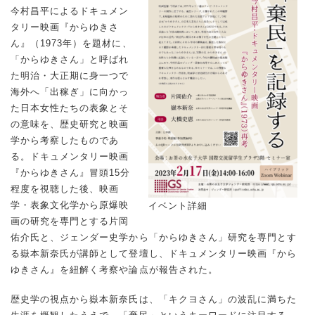
今村昌平によるドキュメン
タリー映画『からゆきさ
ん』（1973年）を題材に、
「からゆきさん」と呼ばれ
た明治・大正期に身一つで
海外へ「出稼ぎ」に向かっ
た日本女性たちの表象とそ
の意味を、歴史研究と映画
学から考察したものであ
る。ドキュメンタリー映画
『からゆきさん』冒頭15分
程度を視聴した後、映画
学・表象文化学から原爆映
イベント詳細
画の研究を専門とする片岡
佑介氏と、ジェンダー史学から「からゆきさん」研究を専門とす
る嶽本新奈氏が講師として登壇し、ドキュメンタリー映画『から
ゆきさん』を紐解く考察や論点が報告された。
歴史学の視点から嶽本新奈氏は、「キクヨさん」の波乱に満ちた