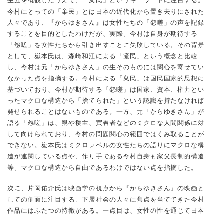
生涯を概観したうえで、「棄民」というキーワードに注目する。
今村にとっての「棄民」とは日本の近代化から置き去りにされた
人々であり、『からゆきさん』は女性たちの「怨嗟」の声を記録
することを目的としたわけだが、実際、今村は自身が期待する
「怨嗟」を女性たちから引き出すことに失敗している。その背景
として、嶽本氏は、森崎和江による「流民」という概念と比較
し、今村は元「からゆきさん」の生そのものには関心を寄せてい
なかった点を指摘する。今村による「棄民」は国民国家的思想に
基づいており、今村が期待する「怨嗟」は国家、資本、権力とい
ったマクロな構造から「捨てられた」という認識を持たなければ
発せられることはないものである。一方、元「からゆきさん」が
語る「怨嗟」は、親や楼主、買春者などのミクロな人間関係に対
して向けられており、今村の問題関心の範囲ではくみ取ることが
できない。嶽本氏はミクロレベルの女性たちの語りにマクロな構
造が連関している点や、作り手である今村自身も家父長制的構造
等、マクロな構造から自由であるわけではない点を指摘した。
次に、片岡佑介氏は映画学の視点から『からゆきさん』の映画と
しての側面に注目する。下層社会の人々に焦点を当ててきた今村
作品にはふたつの特徴がある。一点目は、女性の性を通じて日本