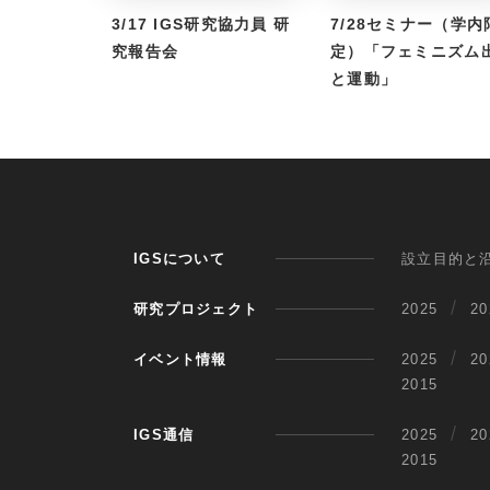
3/17 IGS研究協力員 研
7/28セミナー（学内
究報告会
定）「フェミニズム
と運動」
IGSについて
設立目的と
研究プロジェクト
2025
20
イベント情報
2025
20
2015
IGS通信
2025
20
2015