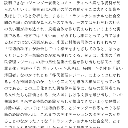
説明できないジェンダー規範とコミュニティへの異なる姿勢が見
られたという。報告者は米国との間の移動がそこに大きく影響を
及ぼしていると分析した。まさに「トランスナショナルな社会空
間の再編」の実践が見られたのである。一方ではそれぞれの社会
の良い面が持ち込まれ、規範自体が作り変えられていくような実
践である。他方では「良い面」が必ずしも誰にとっても当てはま
るわけではない現実がある。米国と村落共同体のそれぞれもつ
「道徳的秩序」が融合していく様子をまなざしてみると、はっき
りとジェンダー規範の姿が立ち現れてくる。例えば、米国の「移
民管理レジーム」の持つ男性偏重の性格が作り出した移民の「犯
罪者化」言説や「男=悪」といった思考は、帰国した男性を「良い
帰国者」なのかそれとも「移民管理レジーム」によってはじかれ
るような帰国者なのか、という二元的な思考の根源になっている
のである。この二分化された男性像を基準に、彼らの配偶者であ
る女性たちも評価される。受入国における文脈を飛び出し、2つの
領域を行き来する移民の経験からしか抽出できないような包摂と
排除の姿、ひいては「道徳的秩序」とジェンダー秩序をめぐる移
民の経験の提示は、これまでのデポテーションスタディーズが見
ることのなかったような「トランスナショナルな社会空間」とそ
こで見られる実践に着目したからこその報告であった。