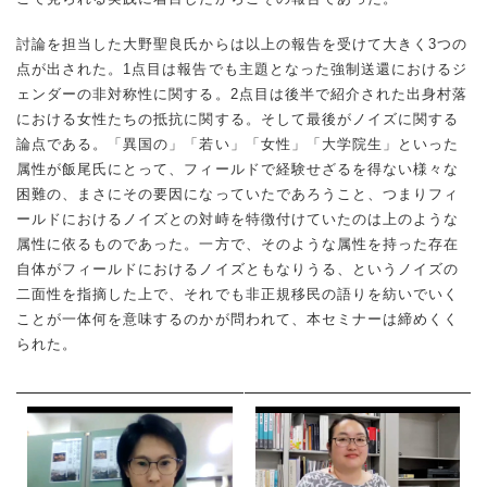
討論を担当した大野聖良氏からは以上の報告を受けて大きく3つの
点が出された。1点目は報告でも主題となった強制送還におけるジ
ェンダーの非対称性に関する。2点目は後半で紹介された出身村落
における女性たちの抵抗に関する。そして最後がノイズに関する
論点である。「異国の」「若い」「女性」「大学院生」といった
属性が飯尾氏にとって、フィールドで経験せざるを得ない様々な
困難の、まさにその要因になっていたであろうこと、つまりフィ
ールドにおけるノイズとの対峙を特徴付けていたのは上のような
属性に依るものであった。一方で、そのような属性を持った存在
自体がフィールドにおけるノイズともなりうる、というノイズの
二面性を指摘した上で、それでも非正規移民の語りを紡いでいく
ことが一体何を意味するのかが問われて、本セミナーは締めくく
られた。