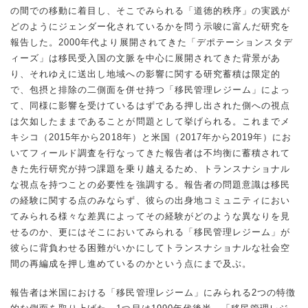
の間での移動に着目し、そこでみられる「道徳的秩序」の実践が
どのようにジェンダー化されているかを問う示唆に富んだ研究を
報告した。2000年代より展開されてきた「デポテーションスタデ
ィーズ」は移民受入国の文脈を中心に展開されてきた背景があ
り、それゆえに送出し地域への影響に関する研究蓄積は限定的
で、包摂と排除の二側面を併せ持つ「移民管理レジーム」によっ
て、同様に影響を受けているはずである押し出された側への視点
は欠如したままであることが問題として挙げられる。これまでメ
キシコ（2015年から2018年）と米国（2017年から2019年）にお
いてフィールド調査を行なってきた報告者は不均衡に蓄積されて
きた先行研究が持つ課題を乗り越えるため、トランスナショナル
な視点を持つことの必要性を強調する。報告者の問題意識は移民
の経験に関する点のみならず、彼らの出身地コミュニティにおい
てみられる様々な差異によってその経験がどのような異なりを見
せるのか、更にはそこにおいてみられる「移民管理レジーム」が
彼らに背負わせる困難がいかにしてトランスナショナルな社会空
間の再編成を押し進めているのかという点にまで及ぶ。
報告者は米国における「移民管理レジーム」にみられる2つの特徴