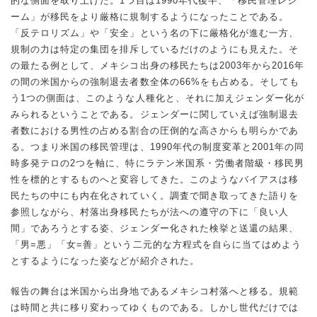
的な側面を取り上げた。1つ目は1990年代後半、「移民管理レジ
ーム」が移民をより厳格に規制するようになったことである。
「反テロリズム」や「安全」という名の下に厳格化が進む一方、
規制の力は特定の集団を排斥しているだけのようにも見えた。そ
の最たる例として、メキシコ出身の移民たちは2003年から2016年
の間の米国からの強制退去者数全体の66%をも占める。そしても
う1つの側面は、このような人種化と、それに加えジェンダー化が
みられるということである。ジェンダーに関していえば強制退去
者数における男性の占める割合の圧倒的な高さからも明らかであ
る。つまり米国の移民管理は、1990年代の制度変革と2001年の同
時多発テロの2つを軸に、特にラテン米国系・労働者階級・移民男
性を標的とするものへと変容してきた。このようなバイアスは移
民たちの中にも内在化されていく。調査で聞き取ってきた語りを
参照しながら、村落出身移民たちが法への遵守の下に「良い人
間」であろうとする姿、ジェンダー化された検挙と送還の結果、
「男=悪」「女=善」という二元的な方程式を自らに当てはめよう
とするようになった姿などが紹介された。
報告の舞台は米国から出身地であるメキシコ村落へと移る。規範
は時間と共に移り変わってゆくものである。しかし世代だけでは