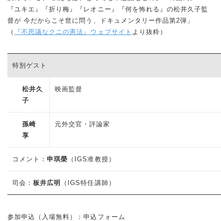
『ユキエ』『折り梅』『レオニー』『何を怖れる』の松井久子監
督が 今だからこそ世に問う、ドキュメンタリー作品第2弾」
（
『不思議なクニの憲法』ウェブサイト
より抜粋）
特別ゲスト
松井久
映画監督
子
孫崎
元外交官・評論家
享
コメント：
申琪榮
（IGS准教授）
司会：
板井広明
（IGS特任講師）
参加申込（入場無料）：申込フォーム