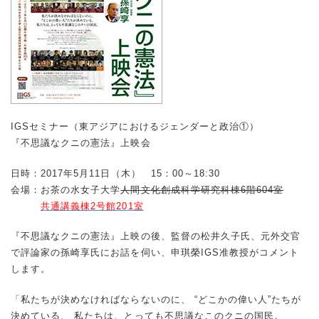
IGSセミナー（東アジアにおけるジェンダーと政治①）
『不思議なクニの憲法』上映会
日時：2017年5月11日（木） 15：00～18:30
会場：お茶の水女子大学
人間文化創成科学研究科棟6階604室
共通講義棟2号館201室
『不思議なクニの憲法』上映の後、監督の松井久子氏、元外交官
で評論家の孫崎享氏にお話を伺い、申琪榮IGS准教授がコメント
します。
「私たちが決めなければならないのに、 “どこかの偉い人”たちが
決めている、 私たちは、とっても不思議なこのクニの国民。