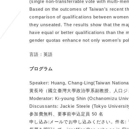
(single non-transferrable vote with multi-memb
Based on the outcomes of Taiwan’s recent thr
comparison of qualifications between women
they unseated. The results show that the ma
have equal or better qualifications than the
gender quotas enhance not only women’s politi
言語：英語
プログラム
Speaker: Huang, Chang-Ling(Taiwan National
黄長玲（國立臺灣大學政治學系副教授、人口ジ
Moderator: Ki-young Shin (Ochanomizu Univ
Discussants: Jackie Steele (Tokyo Universit
参加費無料、要事前申込定員 50 名
申し込み:メールでお申し込みください。件名: