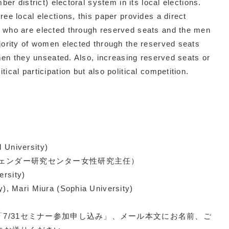
er district) electoral system in its local elections.
ee local elections, this paper provides a direct
 who are elected through reserved seats and the men
jority of women elected through the reserved seats
 men they unseated. Also, increasing reserved seats or
cal participation but also political competition.
 University)
ェンダー研究センター女性研究主任）
ersity)
y), Mari Miura (Sophia University)
「7/31セミナー参加申し込み」、メール本文にお名前、ご