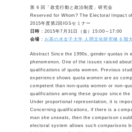
第 6 回「政党行動と政治制度」研究会
Reserved for Whom? The Electoral Impact o
2015年度第2回IGSセミナー
日時
：2015年7月31日（金）15:00～17:00
会場
：
お茶の水女子大学 人間文化研究棟 6 階
Abstract Since the 1990s, gender quotas in 
phenomenon. One of the issues raised about
qualifications of quota women. Previous stu
experience shows quota women are as comp
competent than non-quota women or non-quo
qualifications among these groups since the 
Under proportional representation, it is im
Concerning qualifications, if there is a co
man she unseats, then the comparison could of
electoral system allows such comparisons