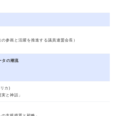
性の参画と活躍を推進する議員連盟会長）
）
オータの潮流
リカ)
現実と神話」
トの支援措置と戦略」