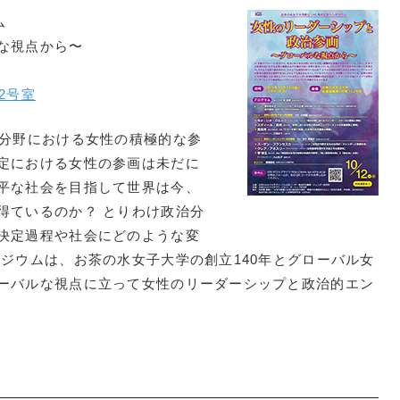
ム
な視点から〜
2号室
る分野における女性の積極的な参
定における女性の参画は未だに
平な社会を目指して世界は今、
得ているのか？ とりわけ政治分
決定過程や社会にどのような変
ジウムは、お茶の水女子大学の創立140年とグローバル女
ーバルな視点に立って女性のリーダーシップと政治的エン