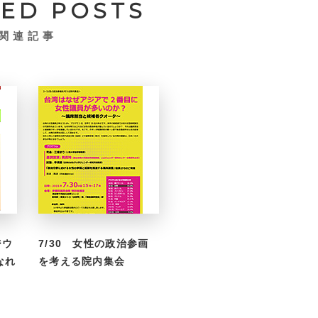
TED POSTS
関連記事
ジウ
7/30 女性の政治参画
なれ
を考える院内集会