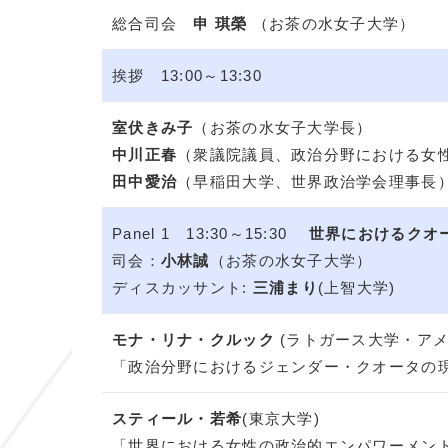
総合司会
申 琪榮
（お茶の水女子大学）
挨拶 13:00～13:30
室伏きみ子
（お茶の水女子大学長）
中川正春
（衆議院議員、政治分野における女
田中愛治
（早稲田大学、世界政治学会理事長
Panel 1 13:30～15:30
世界におけるク
司会：
小林誠
（お茶の水女子大学）
ディスカッサント:
三浦まり
(上智大学)
モナ・リナ・クルック
(ラトガース大学・アメ
「政治分野におけるジェンダー・クオータの
スティール・若希
(東京大学)
「世界における女性の政治的エンパワーメン