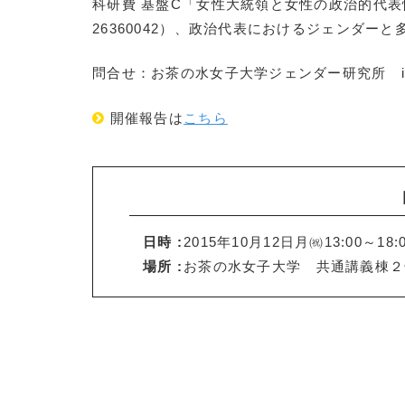
科研費 基盤C「女性大統領と女性の政治的代表
26360042）、政治代表におけるジェンダーと
問合せ：お茶の水女子大学ジェンダー研究所 igsoffi
開催報告は
こちら
日時 :
2015年10月12日月㈷13:00～18:
場所 :
お茶の水女子大学 共通講義棟２