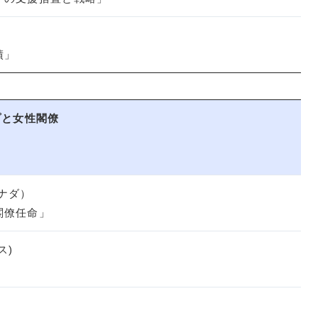
績」
と女性閣僚
ナダ）
閣僚任命」
ス)