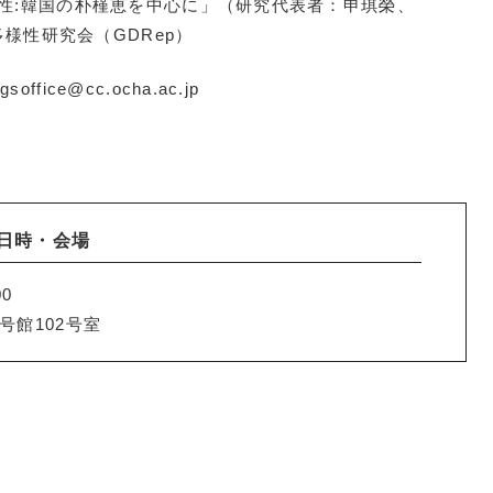
性:韓国の朴槿恵を中心に」（研究代表者：申琪榮、
多様性研究会（GDRep）
ce@cc.ocha.ac.jp
日時・会場
00
号館102号室