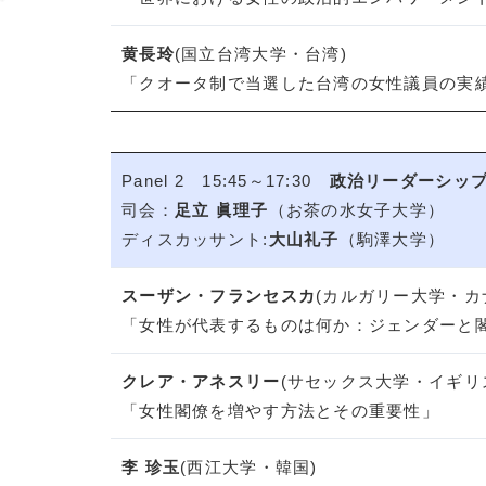
黄長玲
(国立台湾大学・台湾)
「クオータ制で当選した台湾の女性議員の実
Panel 2 15:45～17:30
政治リーダーシップ
司会：
足立 眞理子
（お茶の水女子大学）
ディスカッサント:
大山礼子
（駒澤大学）
スーザン・フランセスカ
(カルガリー大学・カ
「女性が代表するものは何か：ジェンダーと
クレア・アネスリー
(サセックス大学・イギリ
「女性閣僚を増やす方法とその重要性」
李 珍玉
(西江大学・韓国)